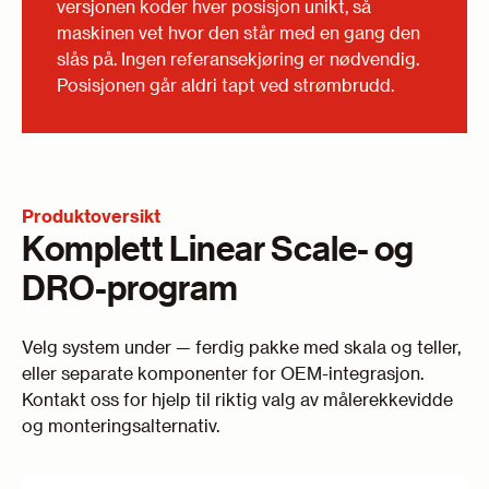
versjonen koder hver posisjon unikt, så
maskinen vet hvor den står med en gang den
slås på. Ingen referanse­kjøring er nødvendig.
Posisjonen går aldri tapt ved strømbrudd.
Produktoversikt
Komplett Linear Scale- og
DRO-program
Velg system under — ferdig pakke med skala og teller,
eller separate komponenter for OEM-integrasjon.
Kontakt oss for hjelp til riktig valg av målerekkevidde
og monteringsalternativ.