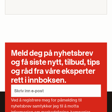
Meld deg på nyhetsbrev
og få siste nytt, tilbud, tips
og råd fra våre eksperter
rett i innboksen.
Ved å registrere meg for påmelding til
nyhetsbrev samtykker jeg til å motta
informasjon om markedsføring, kampanjer,