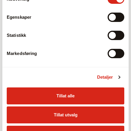
200-teller og Quill Kit for retrofit.
Egenskaper
Produkter
Statistikk
Markedsføring
Detaljer
Tillat alle
Tillat utvalg