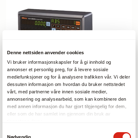
Denne nettsiden anvender cookies
Vi bruker informasjonskapsler for å gi innhold og
annonser et personlig preg, for å levere sosiale
mediefunksjoner og for å analysere trafikken vår. Vi deler
dessuten informasjon om hvordan du bruker nettstedet
vårt, med partnerne våre innen sosiale medier,
annonsering og analysearbeid, som kan kombinere den
med annen informasjon du har gjort tilgjengelig for dem,
eller som de har samlet inn gjennom din bruk av
tjenestene deres.
DRO Linear Scales og Counters
Samtykkevalg
Nødvendig
Komplette DRO-pakker med AT103, AT113, AT715, KA-