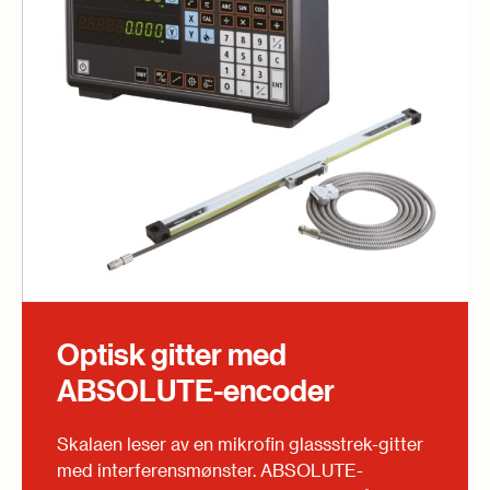
Optisk gitter med
ABSOLUTE-encoder
Skalaen leser av en mikrofin glass­strek-gitter
med interferens­mønster. ABSOLUTE-