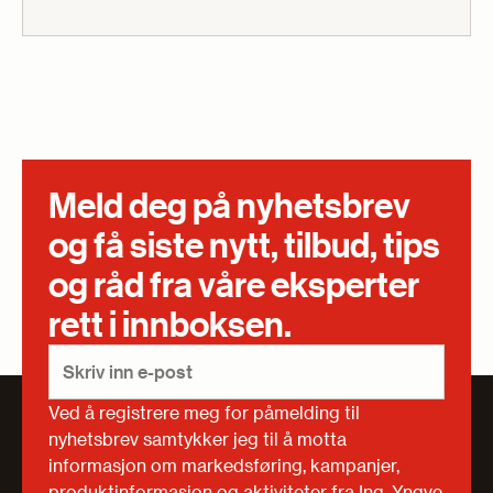
Meld deg på nyhetsbrev
og få siste nytt, tilbud, tips
og råd fra våre eksperter
rett i innboksen.
Ved å registrere meg for påmelding til
nyhetsbrev samtykker jeg til å motta
informasjon om markedsføring, kampanjer,
produktinformasjon og aktiviteter fra Ing. Yngve