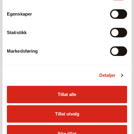
Egenskaper
Statistikk
Markedsføring
Dybdemålere
Detaljer
Dybdemikrometre, -skyvelærer og -måleur for
nøyaktig måling i hull og spor.
Tillat alle
Produkter
Tillat utvalg
Ikke tillat