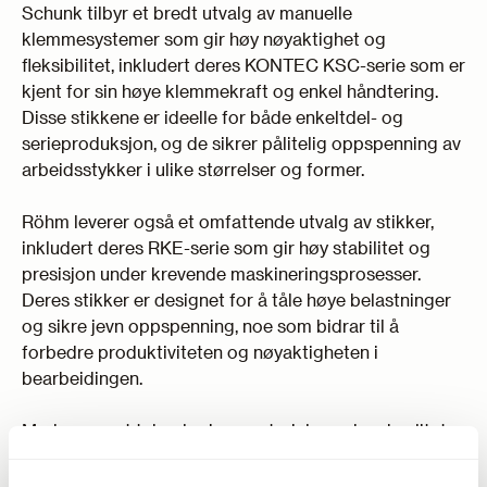
Schunk tilbyr et bredt utvalg av manuelle
klemmesystemer som gir høy nøyaktighet og
fleksibilitet, inkludert deres KONTEC KSC-serie som er
kjent for sin høye klemmekraft og enkel håndtering.
Disse stikkene er ideelle for både enkeltdel- og
serieproduksjon, og de sikrer pålitelig oppspenning av
arbeidsstykker i ulike størrelser og former.
Röhm leverer også et omfattende utvalg av stikker,
inkludert deres RKE-serie som gir høy stabilitet og
presisjon under krevende maskineringsprosesser.
Deres stikker er designet for å tåle høye belastninger
og sikre jevn oppspenning, noe som bidrar til å
forbedre produktiviteten og nøyaktigheten i
bearbeidingen.
Med avansert teknologi og materialer av høy kvalitet,
sikrer både Schunk og Röhm at deres stikker gir
optimal ytelse og lang levetid.