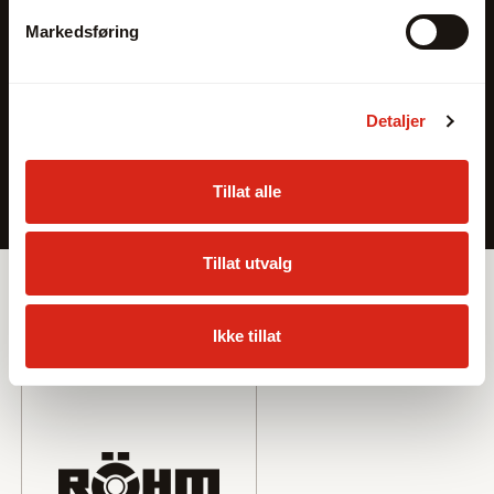
Markedsføring
Detaljer
Tillat alle
Sortiment
Tillat utvalg
Leverandører
Ikke tillat