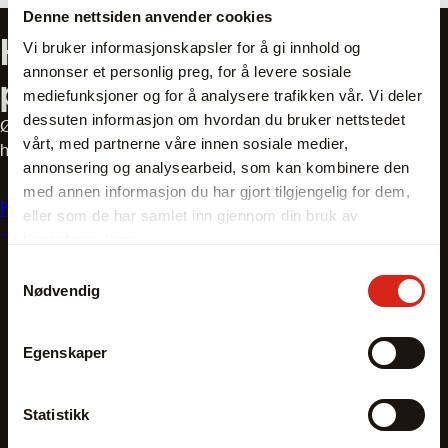
Denne nettsiden anvender cookies
Har du spørsmål om våre
Vi bruker informasjonskapsler for å gi innhold og
annonser et personlig preg, for å levere sosiale
produkter?
mediefunksjoner og for å analysere trafikken vår. Vi deler
dessuten informasjon om hvordan du bruker nettstedet
Ønsker du hjelp til å finne riktig utstyr? Våre salgsteknikere
vårt, med partnerne våre innen sosiale medier,
har mange års erfaring og er eksperter innen bransjen.
annonsering og analysearbeid, som kan kombinere den
med annen informasjon du har gjort tilgjengelig for dem,
Kontakt oss
eller som de har samlet inn gjennom din bruk av
tjenestene deres.
Samtykkevalg
Nødvendig
Egenskaper
Statistikk