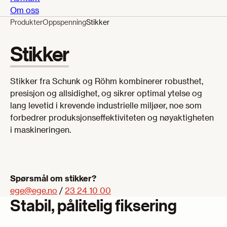
Om oss
Produkter
Oppspenning
Stikker
Stikker
Stikker fra Schunk og Röhm kombinerer robusthet,
presisjon og allsidighet, og sikrer optimal ytelse og
lang levetid i krevende industrielle miljøer, noe som
forbedrer produksjonseffektiviteten og nøyaktigheten
i maskineringen.
Spørsmål om stikker?
ege@ege.no
/
23 24 10 00
Stabil, pålitelig fiksering