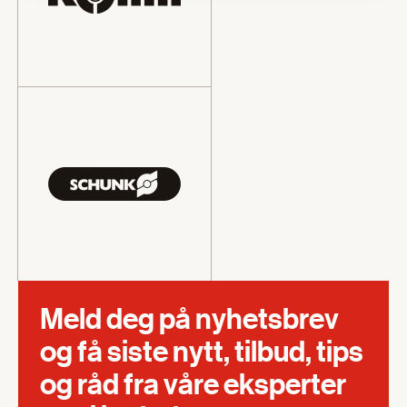
Meld deg på nyhetsbrev
og få siste nytt, tilbud, tips
og råd fra våre eksperter