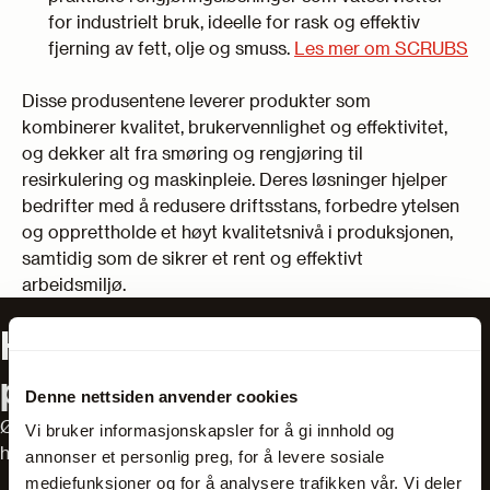
for industrielt bruk, ideelle for rask og effektiv
fjerning av fett, olje og smuss.
Les mer om SCRUBS
Disse produsentene leverer produkter som
kombinerer kvalitet, brukervennlighet og effektivitet,
og dekker alt fra smøring og rengjøring til
resirkulering og maskinpleie. Deres løsninger hjelper
bedrifter med å redusere driftsstans, forbedre ytelsen
og opprettholde et høyt kvalitetsnivå i produksjonen,
samtidig som de sikrer et rent og effektivt
arbeidsmiljø.
Har du spørsmål om våre
produkter?
Denne nettsiden anvender cookies
Ønsker du hjelp til å finne riktig utstyr? Våre salgsteknikere
Vi bruker informasjonskapsler for å gi innhold og
har mange års erfaring og er eksperter innen bransjen.
annonser et personlig preg, for å levere sosiale
mediefunksjoner og for å analysere trafikken vår. Vi deler