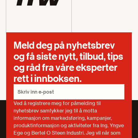
Meld deg på nyhetsbrev
og få siste nytt, tilbud, tips
og råd fra våre eksperter
rett i innboksen.
Ved å registrere meg for påmelding til
nyhetsbrev samtykker jeg til å motta
informasjon om markedsføring, kampanjer,
produktinformasjon og aktiviteter fra Ing. Yngve
Ege og Bertel O Steen Industri. Jeg vil når som