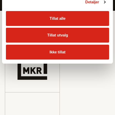
Detaljer
Sortiment
Tillat alle
Leverandører
Tillat utvalg
Ikke tillat