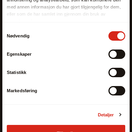
Forlengere
med annen informasjon du har gjort tilgjengelig for dem,
eller som de har samlet inn gjennom din bruk av
Leverandører
tjenestene deres.
SCHUNK
Samtykkevalg
Nødvendig
Tilbehør
Egenskaper
Leverandører
SCHUNK
Statistikk
Markedsføring
Konfigurator
Leverandører
Detaljer
SCHUNK