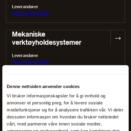
Leverandører
Gühring
SCHUNK
Mekaniske
verktøyholdesystemer
Leverandører
Gühring
SCHUNK
Presisjonschucker
Denne nettsiden anvender cookies
Vi bruker informasjonskapsler for å gi innhold og
Leverandører
annonser et personlig preg, for å levere sosiale
SCHUNK
mediefunksjoner og for å analysere trafikken vår. Vi deler
dessuten informasjon om hvordan du bruker nettstedet
vårt, med partnerne våre innen sosiale medier,
annonsering og analysearbeid, som kan kombinere den