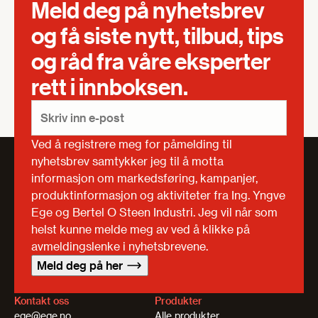
Meld deg på nyhetsbrev
og få siste nytt, tilbud, tips
og råd fra våre eksperter
rett i innboksen.
Ved å registrere meg for påmelding til
nyhetsbrev samtykker jeg til å motta
informasjon om markedsføring, kampanjer,
produktinformasjon og aktiviteter fra Ing. Yngve
Ege og Bertel O Steen Industri. Jeg vil når som
helst kunne melde meg av ved å klikke på
avmeldingslenke i nyhetsbrevene.
Meld deg på her
Kontakt oss
Produkter
ege@ege.no
Alle produkter