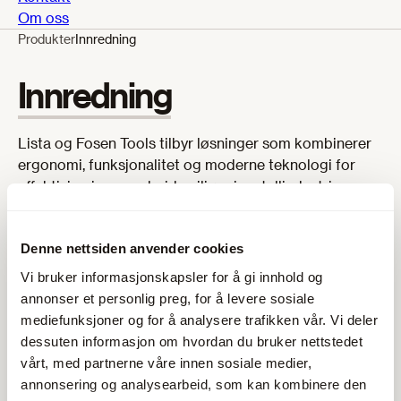
Om oss
Produkter
Innredning
Innredning
Lista og Fosen Tools tilbyr løsninger som kombinerer
ergonomi, funksjonalitet og moderne teknologi for
effektivisering av arbeidsmiljøer i metallindustrien.
Spørsmål om innredning?
Denne nettsiden anvender cookies
ege@ege.no
/
23 24 10 00
Vi bruker informasjonskapsler for å gi innhold og
annonser et personlig preg, for å levere sosiale
mediefunksjoner og for å analysere trafikken vår. Vi deler
dessuten informasjon om hvordan du bruker nettstedet
vårt, med partnerne våre innen sosiale medier,
annonsering og analysearbeid, som kan kombinere den