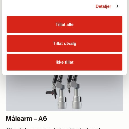
Målearm – A5
Detaljer
A5 er 6-aksers armen i Trimos A-linje med markedets
største utvalg av målerekkevidder fra 1,8 m til 9,0 m.
Tillat alle
Tillat utvalg
Ikke tillat
Målearm – A6