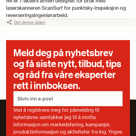
A6 er 7-aksers armen designet for bruk med
laserskanneren ScanSurf for punktsky-inspeksjon og
reverseringsingeniørarbeid.
Del denne siden
Meld deg på nyhetsbrev
og få siste nytt, tilbud, tips
og råd fra våre eksperter
rett i innboksen.
Ved å registrere meg for påmelding til
nyhetsbrev samtykker jeg til å motta
informasjon om markedsføring, kampanjer,
produktinformasjon og aktiviteter fra Ing. Yngve