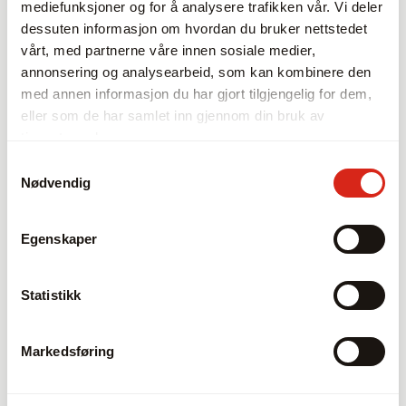
mediefunksjoner og for å analysere trafikken vår. Vi deler
Målearm – A3
dessuten informasjon om hvordan du bruker nettstedet
vårt, med partnerne våre innen sosiale medier,
A3 er den kompakte frittstående modellen i Trimos A-
annonsering og analysearbeid, som kan kombinere den
linje. Den lille størrelsen gjør den lett å bære overalt
med annen informasjon du har gjort tilgjengelig for dem,
uten spesielle tilpasninger.
eller som de har samlet inn gjennom din bruk av
tjenestene deres.
Samtykkevalg
Nødvendig
Egenskaper
Statistikk
Markedsføring