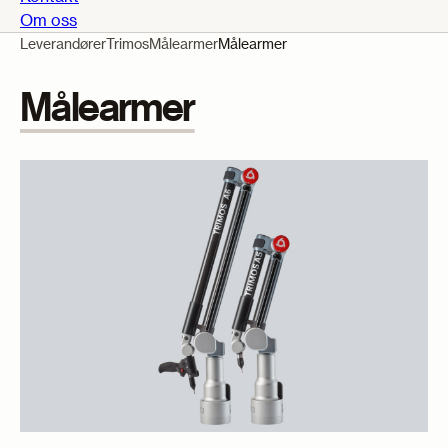
Om oss
Leverandører
Trimos
Målearmer
Målearmer
Målearmer